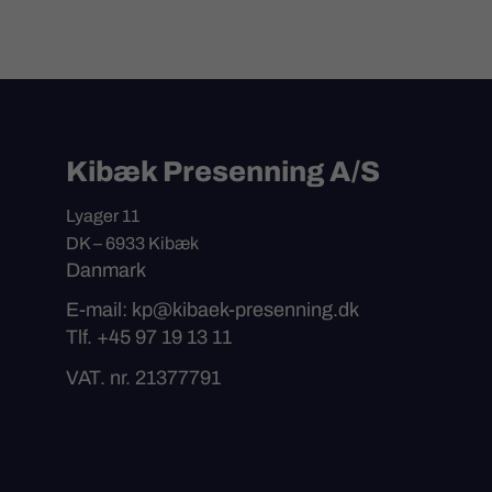
Kibæk Presenning A/S
Lyager 11
DK – 6933 Kibæk
Danmark
E-mail: kp@kibaek-presenning.dk
Tlf. +45 97 19 13 11
VAT. nr. 21377791