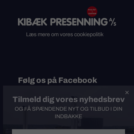
Læs mere om vores cookiepolitik
Følg os på Facebook
Følg Kibæk Presenning på Facebook og

Tilmeld dig vores nyhedsbrev
få spændende opdateringer, tilbud og
nyheder.
OG FÅ SPÆNDENDE NYT OG TILBUD I DIN
INDBAKKE