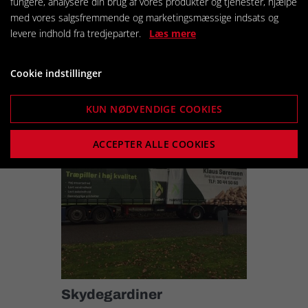
fungere, analysere din brug af vores produkter og tjenester, hjælpe
med vores salgsfremmende og marketingsmæssige indsats og
Fragtpresenning
levere indhold fra tredjeparter.
Læs mere
Kontakt os for pris
Cookie indstillinger
KUN NØDVENDIGE COOKIES
ACCEPTER ALLE COOKIES
Skydegardiner