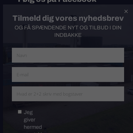
Følg Kibæk Presenning på Facebook og

Tilmeld dig vores nyhedsbrev
få spændende opdateringer, tilbud og
nyheder.
OG FÅ SPÆNDENDE NYT OG TILBUD I DIN
INDBAKKE
Produkter
Om os
Kontakt
Jeg
giver
Webshop
hermed