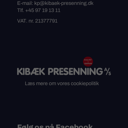
E-mail: kp@kibaek-presenning.dk
Tlf. +45 97 19 13 11
VAT. nr. 21377791
Læs mere om vores cookiepolitik
Følg os på Facebook