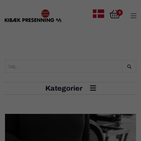

0

Dansk
Kategorier
