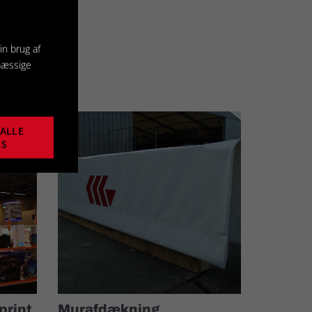
in brug af
mæssige
ALLE
ES
print
Murafdækning