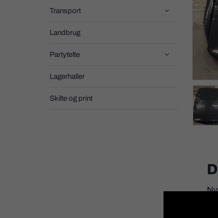
Transport

Landbrug
Partytelte

Lagerhaller
Skilte og print
D
Ny
Vi 