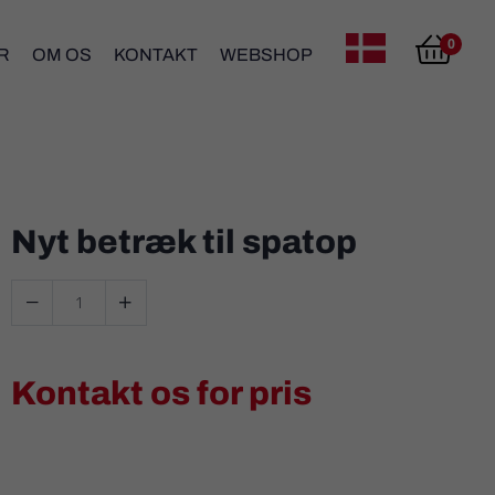

0
R
OM OS
KONTAKT
WEBSHOP
Dansk
Nyt betræk til spatop


Kontakt os for pris