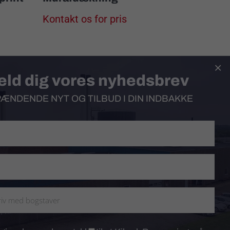
Kontakt os for pris

eld dig vores nyhedsbrev
PÆNDENDE NYT OG TILBUD I DIN INDBAKKE
Følg os på
Facebook
Følg Kibæk Presenning på
Facebook og få spændende
opdateringer, tilbud og nyheder.