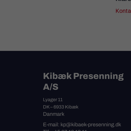
Kontak
Kibæk Presenning
A/S
Lyager 11
DK – 6933 Kibæk
Danmark
E-mail: kp@kibaek-presenning.dk