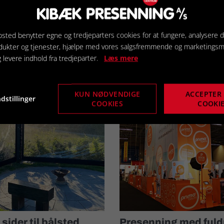
 er brug for.
sted benytter egne og tredjeparters cookies for at fungere, analysere d
dukter og tjenester, hjælpe med vores salgsfremmende og marketings
g levere indhold fra tredjeparter.
Læs mere
aterede produkter
KUN NØDVENDIGE
ACCEPTER 
dstillinger
COOKIES
COOKI
 sider til bålsted
Presenning med fuld