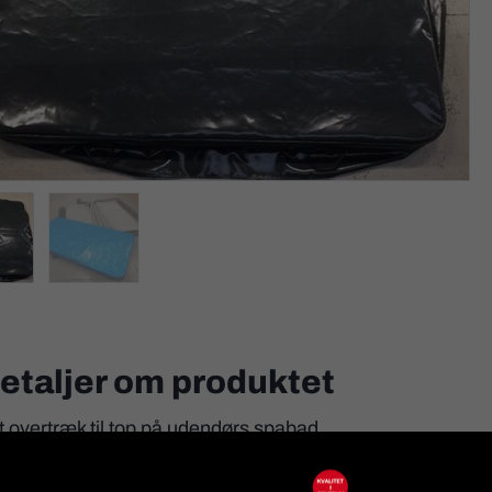
etaljer om produktet
t overtræk til top på udendørs spabad.
leverer specialløsninger til netop dine ønsker og behov - 