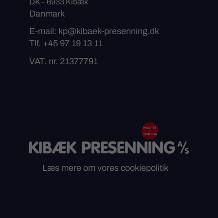
DK – 6933 Kibæk
Danmark
E-mail: kp@kibaek-presenning.dk
Tlf. +45 97 19 13 11
VAT. nr. 21377791
Læs mere om vores cookiepolitik