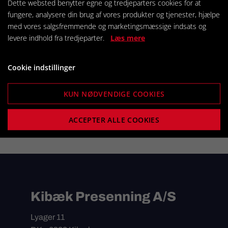
Dette websted benytter egne og tredjeparters cookies for at
Vi er leveringsdygtige i et bredt
fungere, analysere din brug af vores produkter og tjenester, hjælpe
program af Innerline
med vores salgsfremmende og marketingsmæssige indsats og
dekorationsstoffer. Ring 97 19 13
levere indhold fra tredjeparter.
Læs mere
11 eller brug kontaktformularen
nederst på siden for pris.
Cookie indstillinger
Kontakt os for pris
KUN NØDVENDIGE COOKIES
ACCEPTER ALLE COOKIES
Kibæk Presenning A/S
Lyager 11