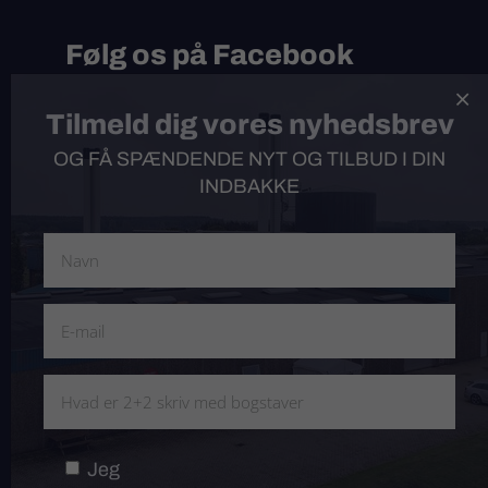
Følg os på Facebook
Følg Kibæk Presenning på Facebook og

Tilmeld dig vores nyhedsbrev
få spændende opdateringer, tilbud og
nyheder.
OG FÅ SPÆNDENDE NYT OG TILBUD I DIN
INDBAKKE
Produkter
Om os
Kontakt
Jeg