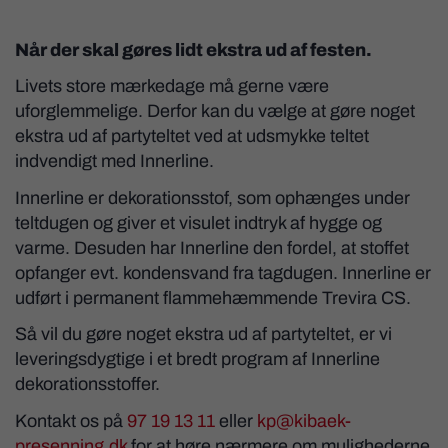
Når der skal gøres lidt ekstra ud af festen.
Livets store mærkedage må gerne være
uforglemmelige. Derfor kan du vælge at gøre noget
ekstra ud af partyteltet ved at udsmykke teltet
indvendigt med Innerline.
Innerline er dekorationsstof, som ophænges under
teltdugen og giver et visulet indtryk af hygge og
varme. Desuden har Innerline den fordel, at stoffet
opfanger evt. kondensvand fra tagdugen. Innerline er
udført i permanent flammehæmmende Trevira CS.
Så vil du gøre noget ekstra ud af partyteltet, er vi
leveringsdygtige i et bredt program af Innerline
dekorationsstoffer.
Kontakt os på
97 19 13 11
eller
kp@kibaek-
presenning.dk
for at høre nærmere om mulighederne