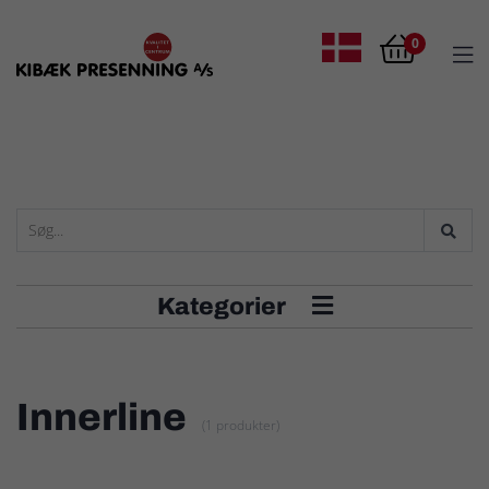

0

Dansk
Kategorier

Innerline
(1 produkter)